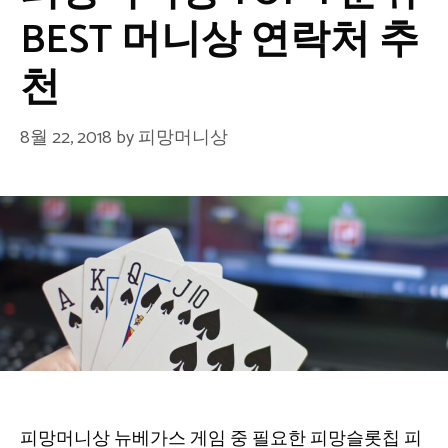
BEST 머니상 연락처 추
천
8월 22, 2018
by
피망머니상
피망머니상 뉴베가스 게임 중 필요한 피망슬롯칩 피