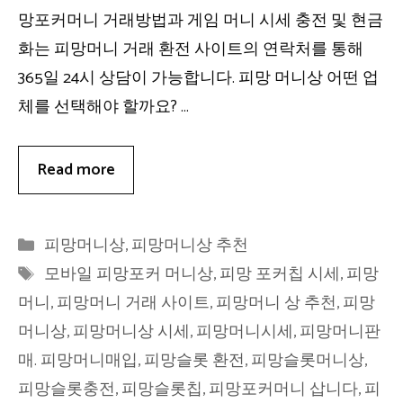
망포커머니 거래방법과 게임 머니 시세 충전 및 현금
화는 피망머니 거래 환전 사이트의 연락처를 통해
365일 24시 상담이 가능합니다. 피망 머니상 어떤 업
체를 선택해야 할까요? …
Read more
Categories
피망머니상
,
피망머니상 추천
Tags
모바일 피망포커 머니상
,
피망 포커칩 시세
,
피망
머니
,
피망머니 거래 사이트
,
피망머니 상 추천
,
피망
머니상
,
피망머니상 시세
,
피망머니시세
,
피망머니판
매. 피망머니매입
,
피망슬롯 환전
,
피망슬롯머니상
,
피망슬롯충전
,
피망슬롯칩
,
피망포커머니 삽니다
,
피