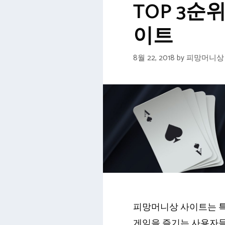
TOP 3순
이트
8월 22, 2018
by
피망머니상
피망머니상 사이트는 특
게임을 즐기는 사용자들