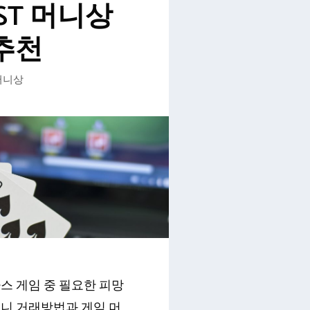
ST 머니상
추천
머니상
스 게임 중 필요한 피망
니 거래방법과 게임 머